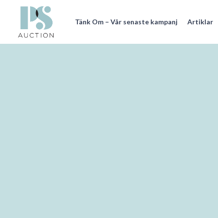
Skip
to
Tänk Om – Vår senaste kampanj
Artiklar
main
content