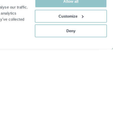
Allow all
yse our traffic.
 analytics
Customize
y’ve collected
Deny