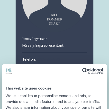
Jimmy Ingvarsson
Försäljningsrepresentant
Telefon:
0702-808893
Distrikt: Skåne
Bor du i Skåne och behöver hjälp med
att sälja maskiner, verktyg, fordon eller
This website uses cookies
annat? Skriv några rader nedan till mig,
We use cookies to personalise content and ads, to
jag kontaktar dig och tar hand om din
provide social media features and to analyse our traffic.
försäljning från start till mål.
We also share information about your use of our site with