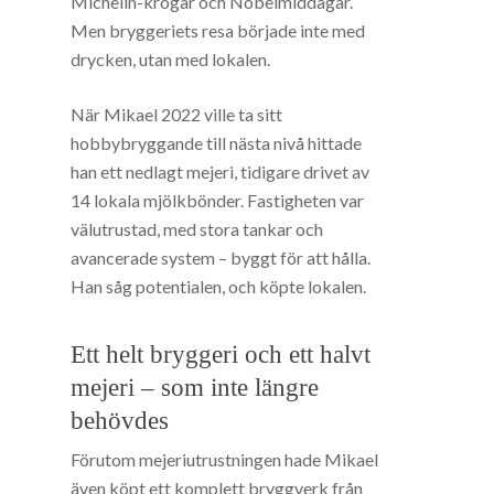
Michelin-krogar och Nobelmiddagar.
Men bryggeriets resa började inte med
drycken, utan med lokalen.
När Mikael 2022 ville ta sitt
hobbybryggande till nästa nivå hittade
han ett nedlagt mejeri, tidigare drivet av
14 lokala mjölkbönder. Fastigheten var
välutrustad, med stora tankar och
avancerade system – byggt för att hålla.
Han såg potentialen, och köpte lokalen.
Ett helt bryggeri och ett halvt
mejeri – som inte längre
behövdes
Förutom mejeriutrustningen hade Mikael
även köpt ett komplett bryggverk från