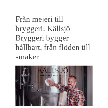
Skip
Men
to
Close
main
Från mejeri till
Menu
content
bryggeri: Källsjö
Bryggeri bygger
hållbart, från flöden till
smaker