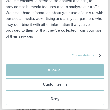
We use cookies to personalise content and ads, to
provide social media features and to analyse our traffic.
I stället för att låta värdefull utrustning
We also share information about your use of our site with
samla damm valde Mikael att avyttra.
our social media, advertising and analytics partners who
Genom samarbetet med PS Auction
may combine it with other information that you’ve
såldes bland annat det brittiska
provided to them or that they’ve collected from your use
bryggverket på 1 000 liter och flera
of their services.
mejeritankar med hög teknisk standard.
– Mejeritankar är ganska komplicerade
Show details
och går ju att använda till mycket annat än
mejeriprodukter. Konstruktörerna till
Allow all
tankarna jobbade på Spendrups och var
vana vid stora grejer. De hade väldigt hög
kvalitet med automatiska tvättsystem,
Customize
pumpning och datorstyrning.
Deny
Avyttringen frigjorde både yta och
resurser som kunde användas för att