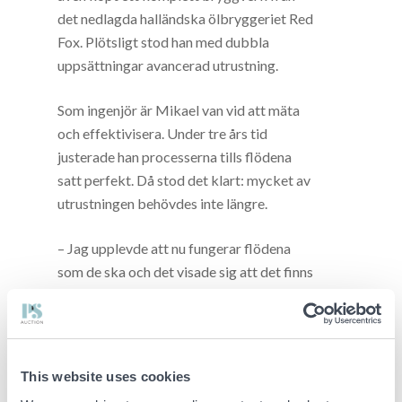
det nedlagda halländska ölbryggeriet Red
Fox. Plötsligt stod han med dubbla
uppsättningar avancerad utrustning.
Som ingenjör är Mikael van vid att mäta
och effektivisera. Under tre års tid
justerade han processerna tills flödena
satt perfekt. Då stod det klart: mycket av
utrustningen behövdes inte längre.
– Jag upplevde att nu fungerar flödena
som de ska och det visade sig att det finns
mycket utrustning som jag inte behöver,
både från mejeri och bryggeri.
Strategisk avyttring: från
This website uses cookies
överskott till nytta